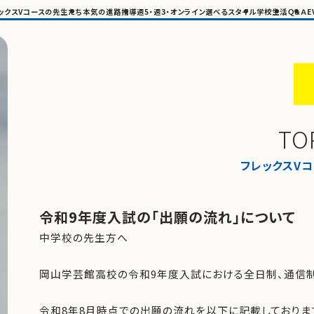
ックスVコースの先生たち
本気の進路指導
週5・週3・オンライン選べるスタイル
学校生活
Ｑ＆Ａ
E
TO
フレックスV
令和9年度入試の「出願の流れ」について
中学校の先生方へ
岡山学芸館高校の令和9年度入試における全日制、通信制
令和8年8月時点での出願の流れを以下に記載しておりま