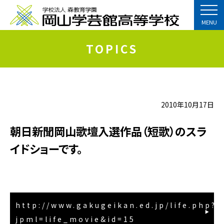
MENU
TOPICS
2010年10月17日
朝日新聞岡山歌壇入選作品（短歌）のスラ
イドショーです。
http://www.gakugeikan.ed.jp/life.php?
jpml=life_movie&id=15