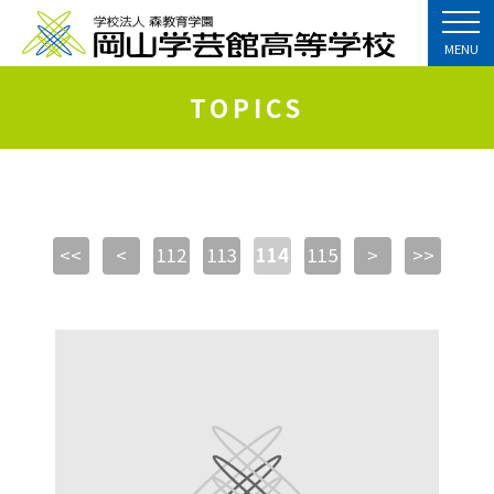
MENU
TOPICS
<<
<
112
113
114
115
>
>>