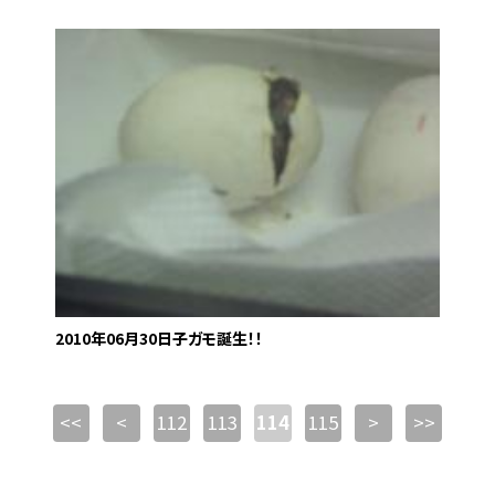
2010年06月30日
子ガモ誕生！！
<<
<
112
113
114
115
>
>>