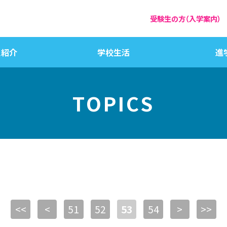
受験生の方（入学案内）
員紹介
学校生活
進
TOPICS
<<
<
51
52
53
54
>
>>