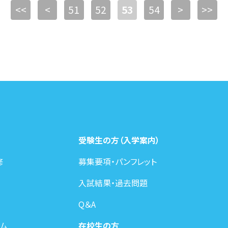
<<
<
51
52
53
54
>
>>
受験生の方（入学案内）
修
募集要項・パンフレット
入試結果・過去問題
Q＆A
ム
在校生の方